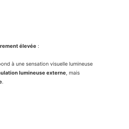
ièrement élevée
:
pond à une sensation visuelle lumineuse
mulation lumineuse externe
, mais
e
.