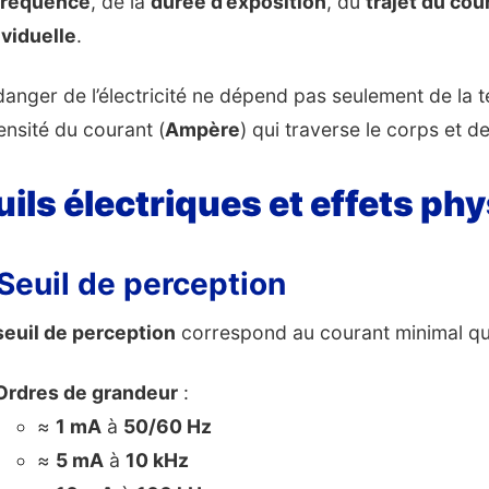
fréquence
, de la
durée d’exposition
, du
trajet du cou
ividuelle
.
danger de l’électricité ne dépend pas seulement de la t
tensité du courant (
Ampère
) qui traverse le corps et de
uils électriques et effets ph
 Seuil de perception
seuil de perception
correspond au courant minimal que 
Ordres de grandeur
:
≈
1 mA
à
50/60 Hz
≈
5 mA
à
10 kHz