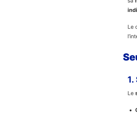
sa
ind
Le 
l’in
Se
1.
Le