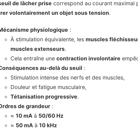
seuil de lâcher prise
correspond au courant maximal p
érer volontairement un objet sous tension
.
Mécanisme physiologique
:
À stimulation équivalente, les
muscles fléchisseu
muscles extenseurs
.
Cela entraîne une
contraction involontaire
empêch
Conséquences au-delà du seuil
:
Stimulation intense des nerfs et des muscles,
Douleur et fatigue musculaire,
Tétanisation progressive
.
Ordres de grandeur
:
≈
10 mA
à
50/60 Hz
≈
50 mA
à
10 kHz