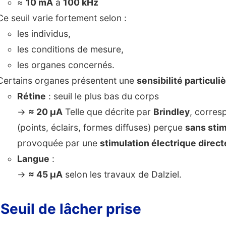
≈
10 mA
à
100 kHz
Ce seuil varie fortement selon :
les individus,
les conditions de mesure,
les organes concernés.
Certains organes présentent une
sensibilité particul
Rétine
: seuil le plus bas du corps
→
≈ 20 µA
Telle que décrite par
Brindley
, corres
(points, éclairs, formes diffuses) perçue
sans sti
provoquée par une
stimulation électrique direct
Langue
:
→
≈ 45 µA
selon les travaux de Dalziel.
 Seuil de lâcher prise