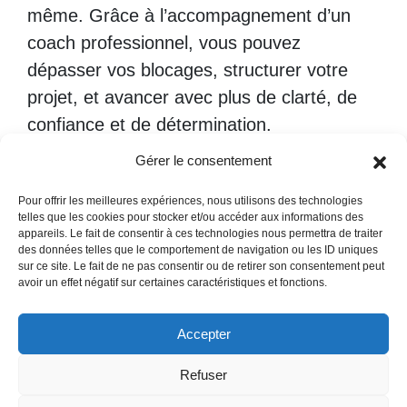
même. Grâce à l’accompagnement d’un
coach professionnel, vous pouvez
dépasser vos blocages, structurer votre
projet, et avancer avec plus de clarté, de
confiance et de détermination.
Gérer le consentement
Et vous, êtes-vous prêt à entreprendre
votre propre chemin ?
Et si nous en
Pour offrir les meilleures expériences, nous utilisons des technologies
parlions ?
telles que les cookies pour stocker et/ou accéder aux informations des
appareils. Le fait de consentir à ces technologies nous permettra de traiter
des données telles que le comportement de navigation ou les ID uniques
sur ce site. Le fait de ne pas consentir ou de retirer son consentement peut
avoir un effet négatif sur certaines caractéristiques et fonctions.
Accepter
© 01/2026. Tous droits réservés par
-
AFIACARE
Mentions
Refuser
légales