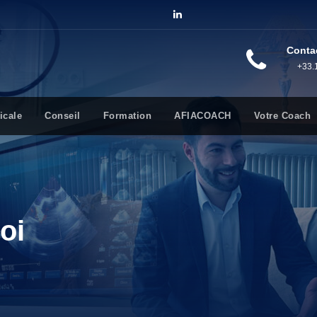
Conta
+33.
icale
Conseil
Formation
AFIACOACH
Votre Coach
oi